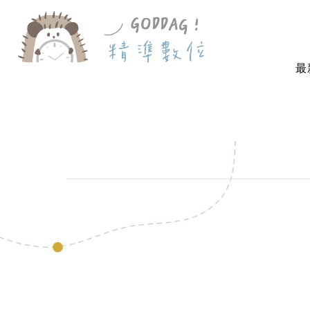
最
首 頁
姓名吊牌
姓名吊牌－客製 姓名款（5入一