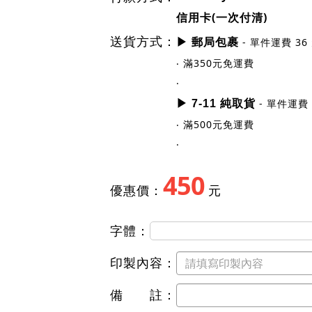
規格尺寸
吊牌編號：DP-01
個數：一組五入 ( 五色各一 )
Line Pay
付款方式：
信用卡(一次付清)
送貨方式：
- 單件運費 36
▶ 郵局包裹
‧ 滿350元免運費
‧
- 單件運費 
▶ 7-11 純取貨
‧ 滿500元免運費
‧