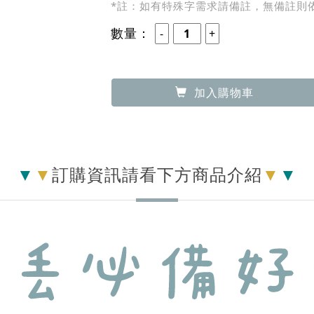
450
優惠價：
元
字體：
森田體（特殊字無法製作則以其他
印製內容：
備 註：
*註：如有特殊字需求請備註，無備註則
數量：
加入購物車