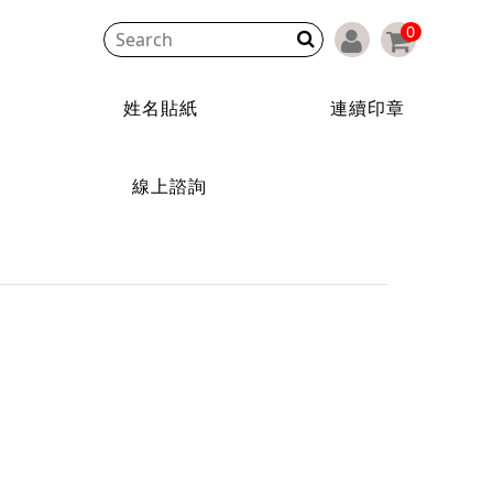
0
印章
商用貼紙客製
關於精準
線上諮詢