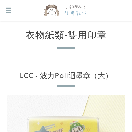
衣物紙類-雙用印章
LCC - 波力Poli迴墨章（大）