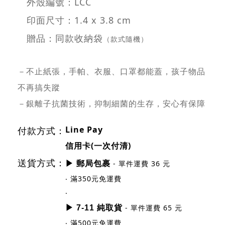
外殼編號：LCC
印面尺寸：1.4 x 3.8 cm
贈品：同款收納袋
（款式隨機）
－不止紙張，手帕、衣服、口罩都能蓋，孩子物品
不再搞失蹤
－銀離子抗菌技術，抑制細菌的生存，安心有保障
Line Pay
付款方式：
信用卡(一次付清)
送貨方式：
- 單件運費 36 元
▶ 郵局包裹
‧ 滿350元免運費
‧
- 單件運費 65 元
▶ 7-11 純取貨
‧ 滿500元免運費