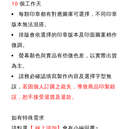
10
個工作天
每顆印章都有對應圖庫可選擇，不同印章
版本無法混搭。
排版會依選擇的印章版本及印面圖案稍作
微調。
螢幕顏色與實品有些微色差，以實際出貨
為主。
請務必確認填寫製作內容及選擇字型無
誤，
若因個人訂購之疏失，導致商品印製錯
誤，恕不接受退貨及退款。
如有特殊需求
請點選
【
線上諮詢
】
會有小編回覆~