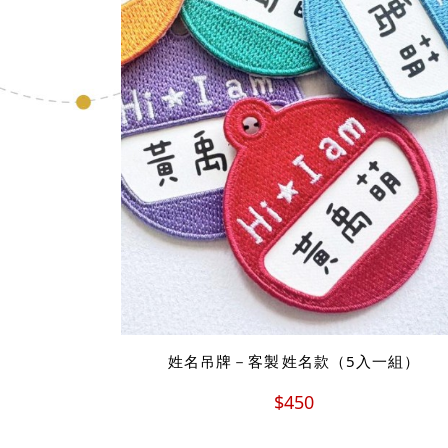
姓名吊牌－客製 姓名款（5入一組）
$450