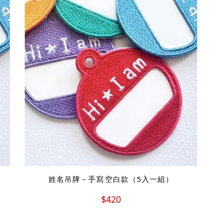
姓名吊牌－手寫 空白款（5入一組）
$420