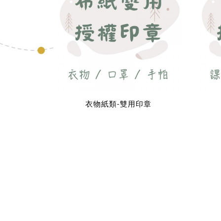
衣物紙類-雙用印章