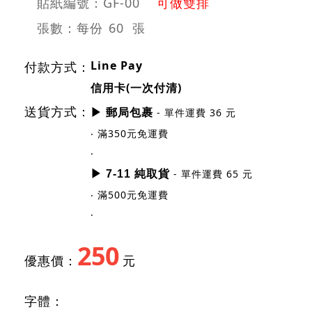
貼紙編號：GF-00
可做雙排
張數：每份
60 張
Line Pay
付款方式：
信用卡(一次付清)
送貨方式：
- 單件運費 36 元
▶ 郵局包裹
‧ 滿350元免運費
‧
- 單件運費 65 元
▶ 7-11 純取貨
‧ 滿500元免運費
‧
250
優惠價：
元
字體：