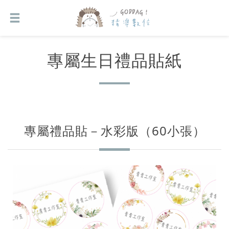
專屬生日禮品貼紙
專屬禮品貼－水彩版（60小張）