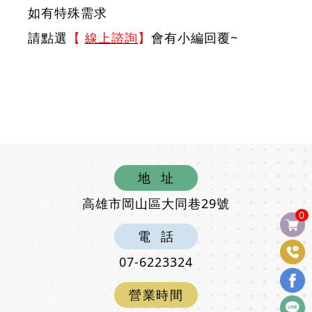
如有特殊需求
請點選
【
線上諮詢
】
會有小編回覆~
地
址
高雄市岡山區大同巷29號
0
電
話
07-6223324
營
業
時
間