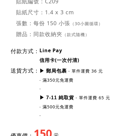
貼紙編號：C209
貼紙尺寸：1.4 x 3 cm
張數：每份 150 小張
（30小圖循環）
贈品：同款收納夾
（款式隨機）
Line Pay
付款方式：
信用卡(一次付清)
送貨方式：
- 單件運費 36 元
▶ 郵局包裹
‧ 滿350元免運費
‧
- 單件運費 65 元
▶ 7-11 純取貨
‧ 滿500元免運費
‧
150
優惠價：
元