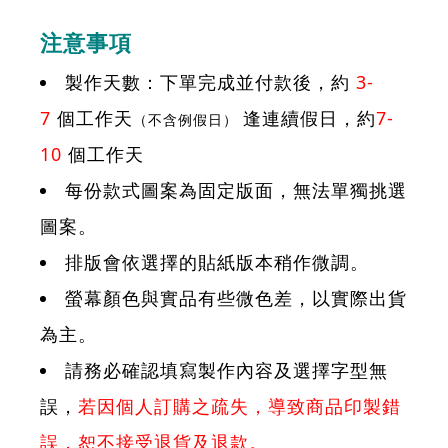
注意事項
製作天數：下單完成並付款後，約
3-
7
個工作天
逢連續假日，約
7-
（不含例假日）
10
個工作天
每份款式圖案為固定版面，無法單獨挑選
圖案。
排版會依選擇的貼紙版本稍作微調。
螢幕顏色與實品有些微色差，以實際出貨
為主。
請務必確認填寫製作內容及選擇字型無
誤，
若因個人訂購之疏失，導致商品印製錯
誤，恕不接受退貨及退款。