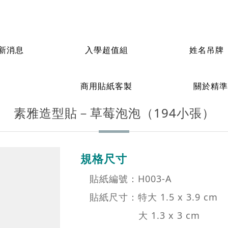
新消息
入學超值組
姓名吊牌
姓名貼紙
連續
泡（194小張）
防水耐高溫-造型貼紙
素雅造型貼－草莓泡泡（194小張）