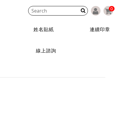
0
印章
商用貼紙客製
關於精準
線上諮詢