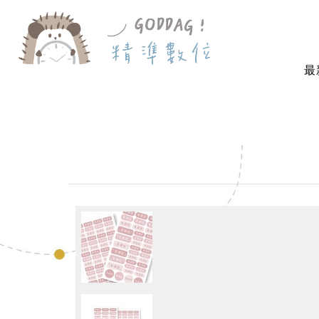
最
首 頁
防水耐高溫-造型貼紙
素雅造型貼－草莓泡