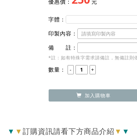
‧ 滿350元免運費
‧
- 單件運費 
▶ 7-11 純取貨
‧ 滿500元免運費
‧
250
優惠價：
元
字體：
翩翩體
印製內容：
備 註：
*註：如有特殊字需求請備註，無備註則
數量：