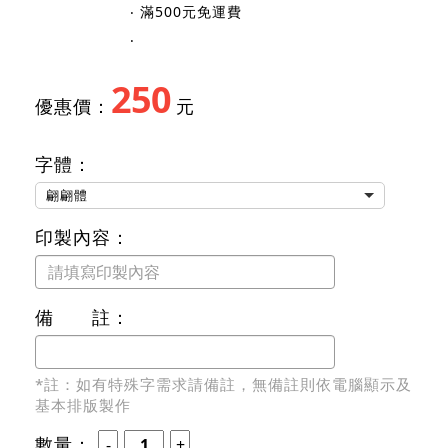
‧ 滿500元免運費
‧
250
優惠價：
元
字體：
翩翩體
印製內容：
備 註：
*註：如有特殊字需求請備註，無備註則依電腦顯示及
基本排版製作
數量：