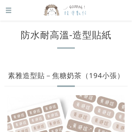
防水耐高溫-造型貼紙
素雅造型貼－焦糖奶茶（194小張）