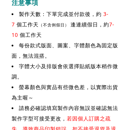
注意事項
製作天數：下單完成並付款後，約
3-
7
個工作天
逢連續假日，約
7-
（不含例假日）
10
個工作天
每份款式版面、圖案、字體顏色為固定版
面，無法混搭。
字體大小及排版會依選擇貼紙版本稍作微
調。
螢幕顏色與實品有些微色差，以實際出貨
為主喔～
請務必確認填寫製作內容無誤並確認無法
製作字型可接受更改，
若因個人訂購之疏
失，導致商品印製錯誤，恕不接受退貨及退