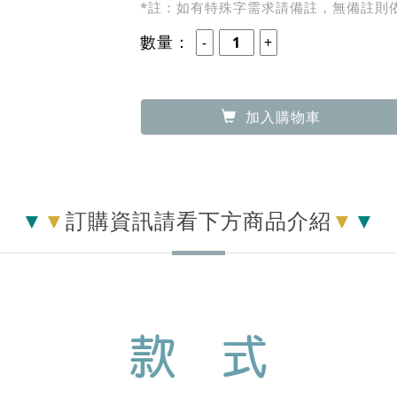
330
優惠價：
元
字體：
森田體（特殊字無法製作則以其他
印製內容：
備 註：
*註：如有特殊字需求請備註，無備註則
數量：
加入購物車