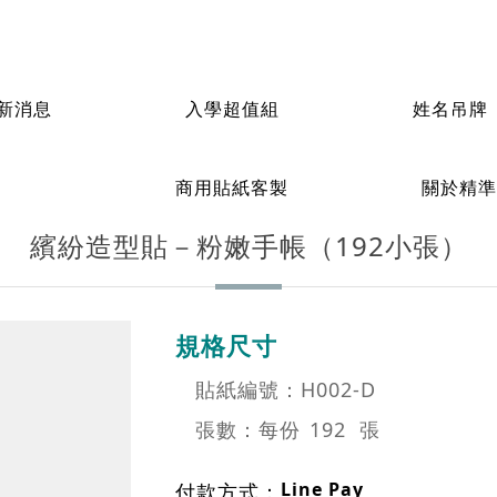
新消息
入學超值組
姓名吊牌
姓名貼紙
連續
帳（192小張）
防水耐高溫-造型貼紙
繽紛造型貼－粉嫩手帳（192小張）