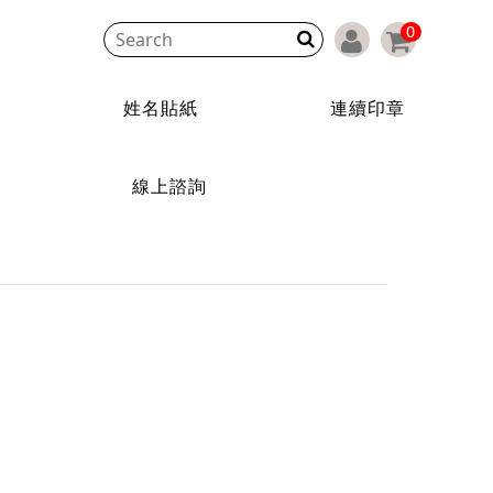
0
印章
商用貼紙客製
關於精準
線上諮詢