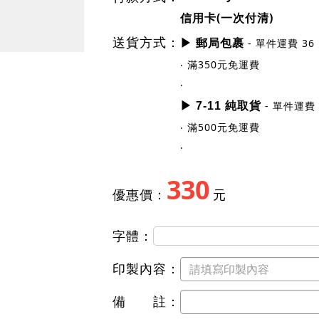
規格尺寸
貼紙編號：H002-D
張數：每份
192 張
Line Pay
付款方式：
信用卡(一次付清)
送貨方式：
- 單件運費 36
▶ 郵局包裹
‧ 滿350元免運費
‧
- 單件運費 
▶ 7-11 純取貨
‧ 滿500元免運費
‧