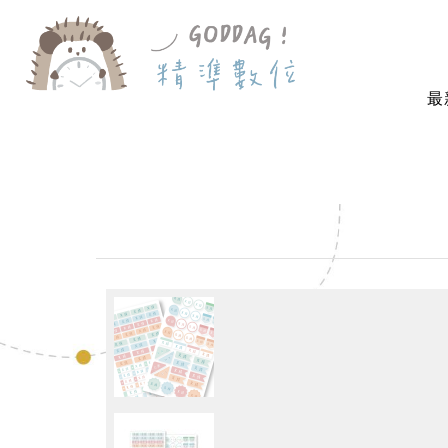
最
首 頁
防水耐高溫-造型貼紙
繽紛造型貼－粉嫩手