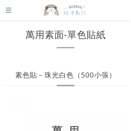
萬用素面-單色貼紙
素色貼－珠光白色（500小張）