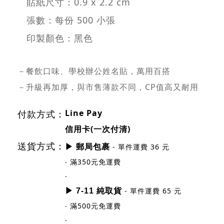
貼紙尺寸：0.9 x 2.2 cm
張數：每份 500 小張
印製顏色：黑色
－餐飲口味、學校辦公姓名貼，萬用百搭
－升級再加厚，與市售薄款不同，CP值高又耐用
Line Pay
付款方式：
信用卡(一次付清)
送貨方式：
- 單件運費 36 元
▶ 郵局包裹
‧ 滿350元免運費
‧
- 單件運費 65 元
▶ 7-11 純取貨
‧ 滿500元免運費
‧