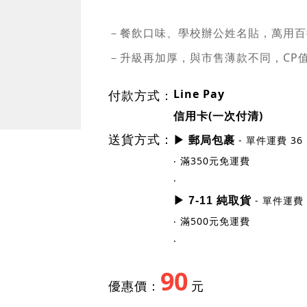
規格尺寸
貼紙尺寸：0.9 x 2.2 cm
張數：每份 500 小張
印製顏色：黑色
－餐飲口味、學校辦公姓名貼，萬用百
－升級再加厚，與市售薄款不同，CP
Line Pay
付款方式：
信用卡(一次付清)
送貨方式：
- 單件運費 36
▶ 郵局包裹
‧ 滿350元免運費