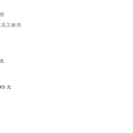
搭
值高又耐用
 元