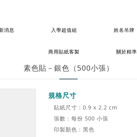
新消息
入學超值組
姓名吊牌
姓名貼紙
連續
小張）
萬用素面-單色貼紙
素色貼－銀色（500小張）