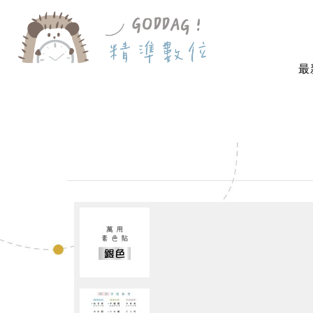
最
首 頁
萬用素面-單色貼紙
素色貼－銀色（500