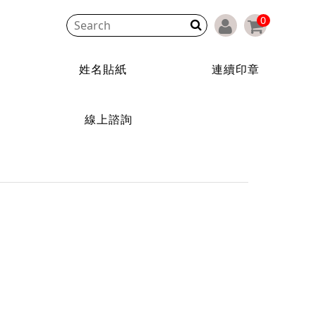
0
印章
商用貼紙客製
關於精準
線上諮詢