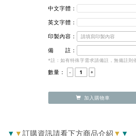
‧
- 單件運費 
▶ 7-11 純取貨
‧ 滿500元免運費
‧
90
優惠價：
元
中文字體：
方正．楷書體
英文字體：
浪漫花體 Monotype Corsi
印製內容：
備 註：
*註：如有特殊字需求請備註，無備註則
數量：