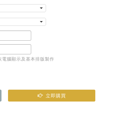
65 元
va（G36）
依電腦顯示及基本排版製作