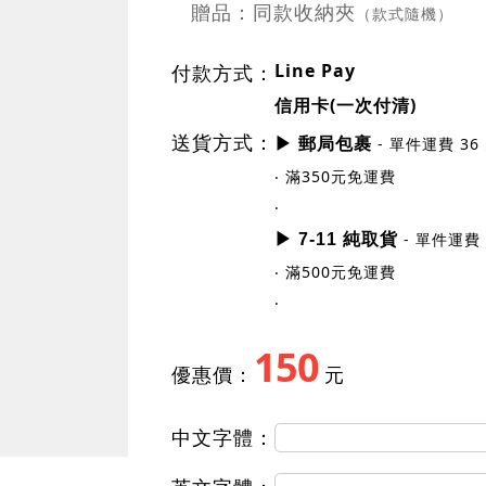
贈品：同款收納夾
（款式隨機）
Line Pay
付款方式：
信用卡(一次付清)
送貨方式：
- 單件運費 36
▶ 郵局包裹
‧ 滿350元免運費
‧
- 單件運費 
▶ 7-11 純取貨
‧ 滿500元免運費
‧
150
優惠價：
元
中文字體：