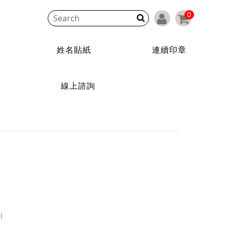
0
姓名貼紙
連續印章
線上諮詢
環）