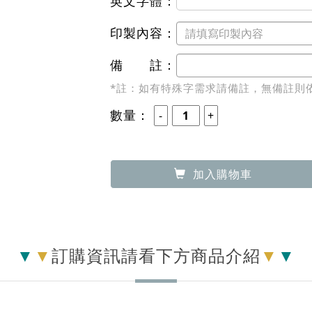
英文字體：
印製內容：
備 註：
*註：如有特殊字需求請備註，無備註則
數量：
加入購物車
▼
▼
訂購資訊請看下方商品介紹
▼
▼