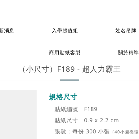
超人力霸王
卡通授權-圖案貼紙
新消息
入學超值組
姓名吊牌
商用貼紙客製
關於精準
（小尺寸）F189 - 超人力霸王
規格尺寸
貼紙編號：F189
貼紙尺寸：0.9 x 2.2 cm
張數：每份 300 小張
（40小圖循