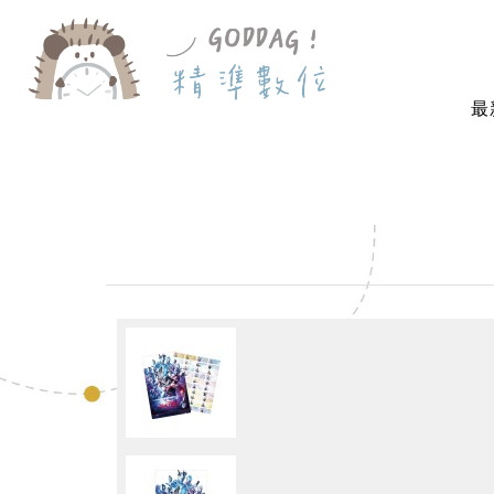
首 頁
卡通授權-圖案貼紙
（小尺寸）F189 - 
最