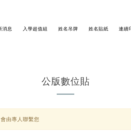
新消息
入學超值組
姓名吊牌
姓名貼紙
連續
公版數位貼
會由專人聯繫您