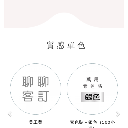
質感單色
P
N
r
e
e
x
v
t
i
o
美工費
素色貼－銀色（500小
u