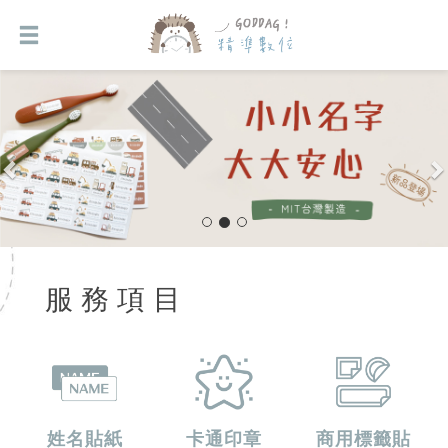
P
r
e
e
x
v
t
i
o
服務
項目
u
s
姓名貼紙
卡通印章
商用標籤貼