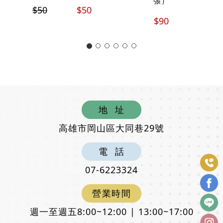
張）
$50
$50
s
$90
地
址
高雄市岡山區大同巷29號
電
話
07-6223324
營
業
時
間
週一至週五8:00~12:00 | 13:00~17:00