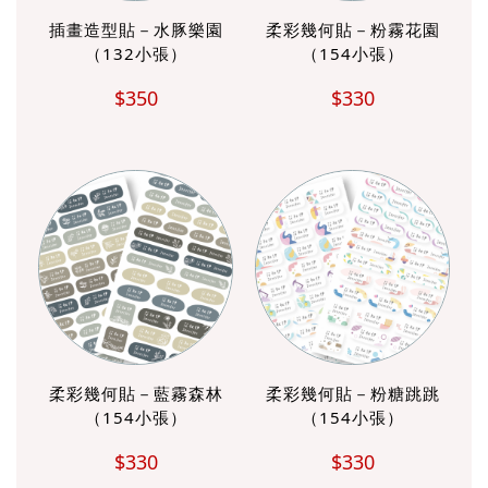
插畫造型貼－水豚樂園
柔彩幾何貼－粉霧花園
（132小張）
（154小張）
$350
$330
柔彩幾何貼－藍霧森林
柔彩幾何貼－粉糖跳跳
（154小張）
（154小張）
$330
$330