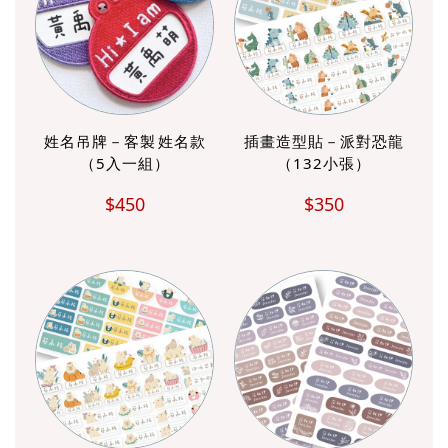
姓名吊牌－客製 姓名款
插畫造型貼－派對恐龍
（5入一組）
（132小張）
$450
$350